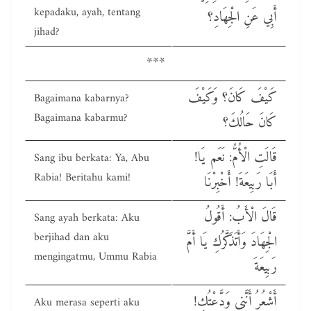
kepadaku, ayah, tentang
أَبِي عَنِ الْجِهَادِ؟
jihad?
***
كَيْفَ كَانَ؟ وَكَيْفَ
Bagaimana kabarnya?
Bagaimana kabarmu?
كَانَ حَالُكَ؟
!قَالَتِ الْأُمُّ: نَعَم يَا
Sang ibu berkata: Ya, Abu
Rabia! Beritahu kami!
أَبَا رَبِيعَةَ! أَخْبِرْنَا
قَالَ الْأَبُ: أَقُولُ
Sang ayah berkata: Aku
berjihad dan aku
الْجِهَادَ وَأَتَذَكَّرُكِ يَا أَمَّ
mengingatmu, Ummu Rabia
رَبِيعَةَ
!أَشْعُرُ أَنَّنِي وَدَّعْتُكِ
Aku merasa seperti aku