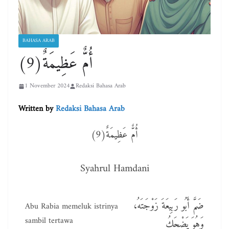
BAHASA ARAB
أُمٌّ عَظِيمَةٌ(9)
1 November 2024
Redaksi Bahasa Arab
Written by
Redaksi Bahasa Arab
أُمٌّ عَظِيمَةٌ(9)
Syahrul Hamdani
ضَمَّ أَبُو رَبِيعَةَ زَوْجَتَهُ،
Abu Rabia memeluk istrinya
sambil tertawa
وَهُوَ يَضْحَكُ