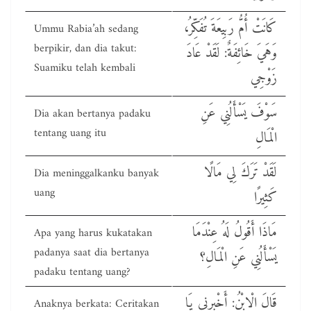
كَانَتْ أُمُّ رَبِيعَةَ تُفَكِّرُ،
Ummu Rabia’ah sedang
berpikir, dan dia takut:
وَهَيَ خَائِفَةٌ: لَقَدْ عَادَ
Suamiku telah kembali
زَوْجِي
سَوْفَ يَسْأَلُنِي عَنِ
Dia akan bertanya padaku
tentang uang itu
الْمَالِ
لَقَدْ تَرَكَ لِي مَالًا
Dia meninggalkanku banyak
uang
كَثِيرًا
مَاذَا أَقُولُ لَهُ عِنْدَمَا
Apa yang harus kukatakan
padanya saat dia bertanya
يَسْأَلُنِي عَنِ الْمَالِ؟
padaku tentang uang?
قَالَ الْاِبْنُ: أَخْبِرنِي يَا
Anaknya berkata: Ceritakan