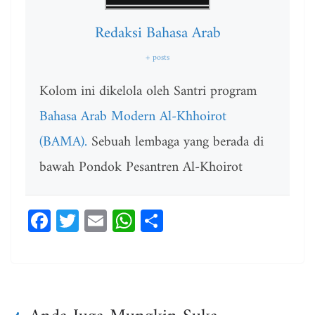
Redaksi Bahasa Arab
+ posts
Kolom ini dikelola oleh Santri program
Bahasa Arab Modern Al-Khhoirot
(BAMA).
Sebuah lembaga yang berada di
bawah Pondok Pesantren Al-Khoirot
Fa
T
E
W
Sh
ce
wi
m
ha
ar
bo
tt
ail
ts
e
ok
er
A
pp