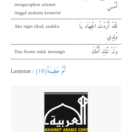
mengucapkan selamat
أَمْسِ
tinggal padamu kemarin!
لَقَدْ أَرَدْتُ الْجِهَادَ يَا
Aku ingin jihad, anakku
وَلِدِي
وَلَمْ تَبْكِ أُمُّكَ
Dan ibumu tidak menangis
Lanjutan :
أُمٌّ عَظِيمَةٌ(10)