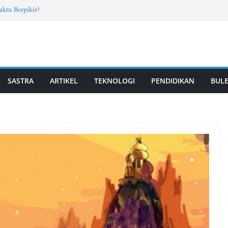
aktu Berpikir?
 Arab Santri TPQ dan Madin, Mahasiswa UM
 Fun Learning di Jatisari
.37, Vol. 4, Edisi Mei 2026
OT PUTRI | Vol. 2, Edisi 11, Mei 2026
SASTRA
ARTIKEL
TEKNOLOGI
PENDIDIKAN
BULE