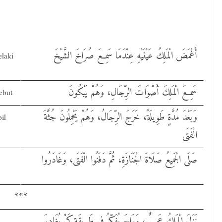
أَغْمَضَ الْمَلِكُ عَيْنَيْهِ عِنْدَمَا سَمِعَ صُرَاخَ الشَّيْخَ
laki
سَمِعَ الْمَلِكَ أَصْوَاتَ الرِّجَالِ، وَهُمْ يَبْكُونَ
ebut
وَبَعْدَ مُدَّةٍ طَوِيلَةً، خَرَجَ الرِّجَالُ، وَهُمْ يَحْمِلُونَ جُثَّةَ
il
الْفَتَى
صَلَى الْجَمِيعُ صَلَاةَ الْجَنَازَةِ، ثُمَّ دَفَنُوا الْفَتَى، وَغَادَرُوا
***
نَزَلَ الْمَلِكُ عَجِيبٌ، وَرَاحَ يُفَكِّرُ فِي طَرِيقَةٍ كَيْ يُغَادِرَ