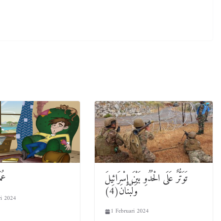
تَوَتُّرٌ عَلَى الْحُدُوِ بَيْنَ إِسْرَائِيلَ
عُم)
وَلُبْنَانَ(4)
ri 2024
1 Februari 2024