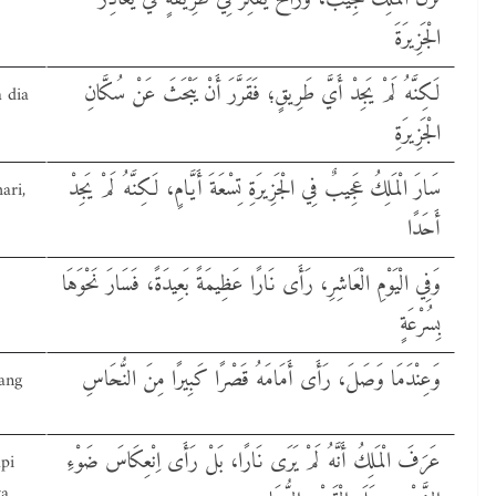
الْجَزِيرَةَ
لَكِنَّهُ لَمْ يَجِدْ أَيَّ طَرِيقٍ؛ فَقَرَّرَ أَنْ يَبْحَثَ عَنْ سُكَّانِ
 dia
الْجَزِيرَةِ
سَارَ الْمَلِكُ عَجِيبٌ فِي الْجَزِيرَةِ تِسْعَةَ أَيَّامٍ، لَكِنَّهُ لَمْ يَجِدْ
ari,
أَحَدًا
وَفِي الْيَوْمِ الْعَاشِرِ، رَأَى نَارًا عَظِيمَةً بَعِيدَةً، فَسَارَ نَحْوَهَا
بِسُرْعَةٍ
وَعِنْدَمَا وَصَلَ، رَأَى أَمَامَهُ قَصْرًا كَبِيرًا مِنَ النُّحَاسِ
yang
عَرَفَ الْمَلِكُ أَنَّهُ لَمْ يَرَى نَارًا، بَلْ رَأَى اِنْعِكَاسَ ضَوْءِ
pi
ga