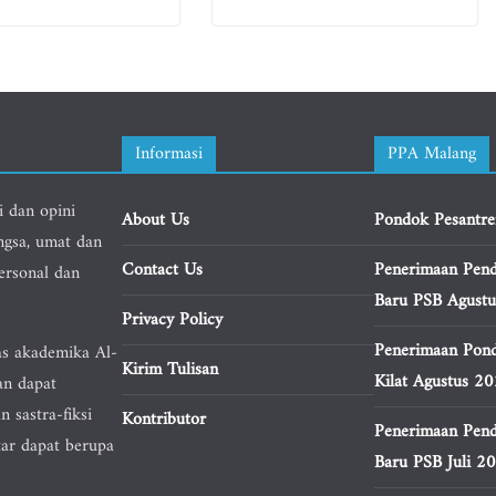
Informasi
PPA Malang
i dan opini
About Us
Pondok Pesantre
ngsa, umat dan
Contact Us
Penerimaan Pend
personal dan
Baru PSB Agust
Privacy Policy
Penerimaan Pond
as akademika Al-
Kirim Tulisan
Kilat Agustus 2
an dapat
n sastra-fiksi
Kontributor
Penerimaan Pend
tar dapat berupa
Baru PSB Juli 2