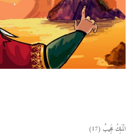
الْمَلِكُ عَجِيبٌ (17)