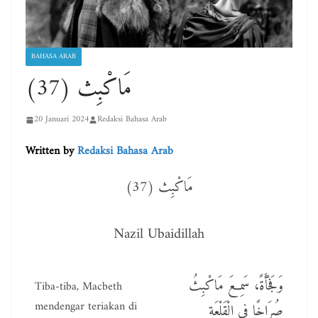
BAHASA ARAB
(37) مَاكْبِث
20 Januari 2024
Redaksi Bahasa Arab
Written by
Redaksi Bahasa Arab
(37) مَاكْبِث
Nazil Ubaidillah
وَفَجْأَةً، سَمِعَ مَاكْبِثُ
Tiba-tiba, Macbeth
mendengar teriakan di
صُرَاخًا فِي الْقَلْعَةِ