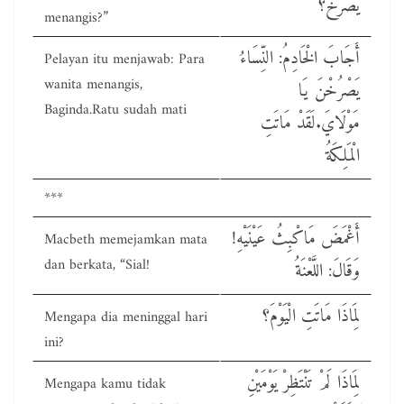
يَصْرُخُ؟
menangis?”
أَجَابَ الْخَادِمُ: النِّسَاءُ
Pelayan itu menjawab: Para
wanita menangis,
يَصْرُخْنَ يَا
Baginda.Ratu sudah mati
مَوْلَايَ.لَقَدْ مَاتَتِ
الْمَلِكَةُ
***
!أَغْمَضَ مَاكْبِثُ عَيْنَيْهِ
Macbeth memejamkan mata
dan berkata, “Sial!
وَقَالَ: اللَّعْنَةُ
لِمَاذَا مَاتَتِ الْيَوْمَ؟
Mengapa dia meninggal hari
ini?
لِمَاذَا لَمْ تَنْتَظِرْ يَوْمَيْنِ
Mengapa kamu tidak