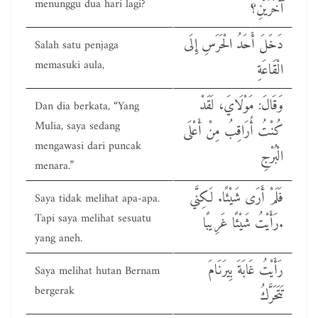
menunggu dua hari lagi?
آخَرَيْنِ؟
دَخَلَ أَحَدُ الْحَرَسِ إِلَى
Salah satu penjaga
memasuki aula,
الْقَاعَةِ
وَقَالَ: مَوْلَايَ، لَقَدْ
Dan dia berkata, “Yang
Mulia, saya sedang
كُنْتُ أُرَاقِبُ مِنْ أَعْلَى
mengawasi dari puncak
الْبُرْجِ
menara.”
فَلَمْ أَرَى شَيْئًا. لَكِنَّي
Saya tidak melihat apa-apa.
Tapi saya melihat sesuatu
رَأَيْتُ شَيْئًا غَرِيبًا.
yang aneh.
رَأَيْتُ غَابَةَ بِيرَنَامَ
Saya melihat hutan Bernam
bergerak
تَتَحَرَّكُ