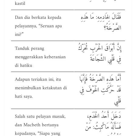
kastil
فَقَالَ لِخَادِمِهِ: مَا هَذِهِ
Dan dia berkata kepada
pelayannya, “Seruan apa
الصَّرْخَةُ؟
ini?”
إِنَّ أَبْوَاقَ الْحَرْبِ تُحَرِّكُ
Tanduk perang
menggerakkan keberanian
فِي قَلْبِي الشَّجَاعَةَ
di hatiku
أَمَّا هَذِهِ الصَّرْخَةُ فَإِنَّهَا
Adapun teriakan ini, itu
menimbulkan ketakutan di
قَدْ حَرَّكَتِ الْخَوْفَ فِي
hati saya.
قَلْبِي
دَخَلَ أَحَدُ الْخَدَمِ،
Salah satu pelayan masuk,
dan Macbeth bertanya
فَسَأَلَهُ مَاكْبِثُ: مَنْ
kepadanya, “Siapa yang