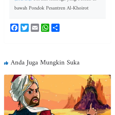
bawah Pondok Pesantren Al-Khoirot
Fa
T
E
W
Sh
ce
wi
m
ha
ar
bo
tt
ail
ts
e
ok
er
A
pp
Anda Juga Mungkin Suka