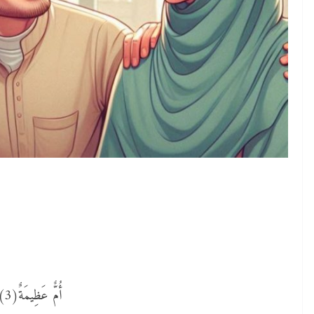
أُمٌّ عَظِيمَةٌ(3)