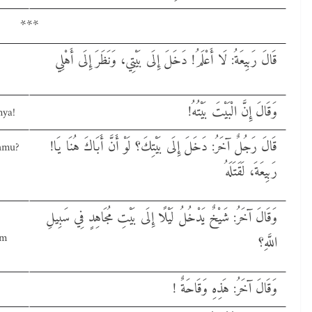
***
قَالَ رَبِيعَةُ: لَا أَعْلَمُ! دَخَلَ إِلَى بَيْتِي، وَنَظَرَ إِلَى أَهْلِي
!وَقَالَ إِنَّ الْبَيْتَ بَيْتُهُ
nya!
!قَالَ رَجُلٌ آخَرُ: دَخَلَ إِلَى بَيْتِكَ؟ لَوْ أَنَّ أَبَاكَ هُنَا يَا
ahmu?
رَبِيعَةَ، لَقَتَلَهُ
وَقَالَ آخَرُ: شَيْخٌ يَدْخُلُ لَيْلًا إِلَى بَيْتِ مُجَاهِدٍ فِي سَبِيلِ
am
اللَّهِ؟
! وَقَالَ آخَرُ: هَذِهِ وَقَاحَةٌ