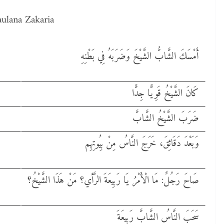
ulana Zakaria
أَمْسَكَ الشَّابُّ الشَّيْخَ وَضَرَبَهُ فِي بَطْنِهِ
كَانَ الشَّيْخُ قَوِيًّا جِدًّا
ضَرَبَ الشَّيْخُ الشَّابَّ
وَبَعْدَ دَقَائِقَ، خَرَجَ النَّاسُ مِنْ بِيُوتِهِم
صَاحَ رَجُلٌ: مَا الْأَمْرُ يَا رَبِيعَةَ الرَّأي؟ مَنْ هَذَا الشَّيْخُ؟
سَحَبَ النَّاسُ الشَّابَّ رَبِيعَةَ