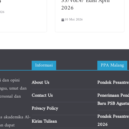
و
35/Vol.4/ Edisi April
2026
026
10 Mei 2026
Informasi
PPA Malang
i dan opini
About Us
Pondok Pesantre
ngsa, umat dan
Contact Us
Penerimaan Pend
personal dan
Baru PSB Agust
Privacy Policy
Pondok Pesantre
as akademika Al-
Kirim Tulisan
2026
an dapat