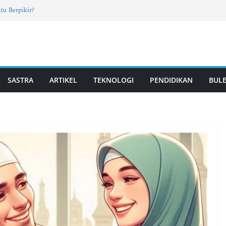
tu Berpikir?
rab Santri TPQ dan Madin, Mahasiswa UM
Fun Learning di Jatisari
7, Vol. 4, Edisi Mei 2026
T PUTRI | Vol. 2, Edisi 11, Mei 2026
SASTRA
ARTIKEL
TEKNOLOGI
PENDIDIKAN
BULE