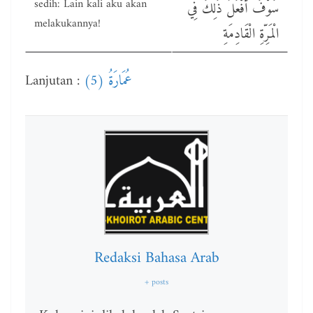
sedih: Lain kali aku akan
سَوْفَ أَفْعَلُ ذَلِكَ فِي
melakukannya!
الْمَرِّةِ الْقَادِمَةِ
Lanjutan :
عُمَارَةُ (5)
Redaksi Bahasa Arab
+ posts