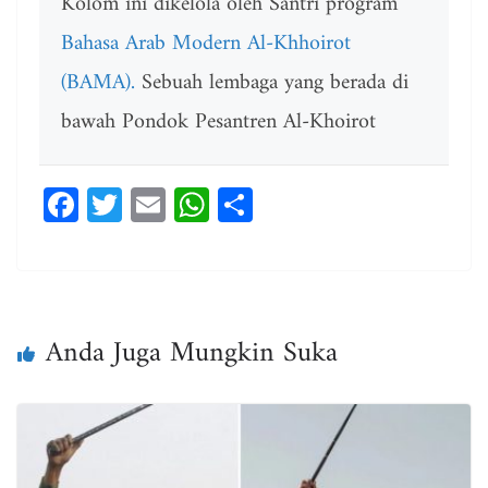
Kolom ini dikelola oleh Santri program
Bahasa Arab Modern Al-Khhoirot
(BAMA).
Sebuah lembaga yang berada di
bawah Pondok Pesantren Al-Khoirot
Fa
T
E
W
Sh
ce
wi
m
ha
ar
bo
tt
ail
ts
e
ok
er
A
pp
Anda Juga Mungkin Suka