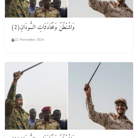
وَاشُنْطُنُ وَمُحَادَثَاتِ السُّودَانِ(2)
22 November 2024