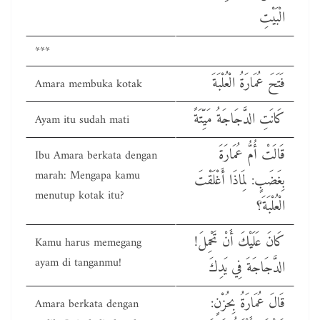
الْبَيْتِ
***
فَتَحَ عُمَارَةُ الْعُلْبَةَ
Amara membuka kotak
كَانَتِ الدَّجَاجَةُ مَيِّتَةً
Ayam itu sudah mati
قَالَتْ أُمُّ عُمَارَةَ
Ibu Amara berkata dengan
marah: Mengapa kamu
بِغَضَبٍ: لِمَاذَا أَغْلَقْتَ
menutup kotak itu?
الْعُلْبَةَ؟
!كَانَ عَلَيْكَ أَنْ تَحْمِلَ
Kamu harus memegang
ayam di tanganmu!
الدَّجَاجَةَ فِي يَدِكَ
قَالَ عُمَارَةُ بِحُزْنٍ:
Amara berkata dengan