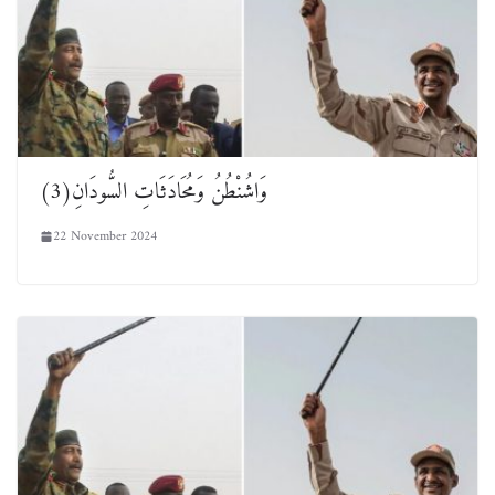
وَاشُنْطُنُ وَمُحَادَثَاتِ السُّودَانِ(3)
22 November 2024