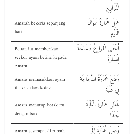
الْمُزَارِعِ
عَمِلَ عُمَارَةُ طَوَالَ
Amarah bekerja sepanjang
hari
الْيَوْمِ
أَعْطَى الْمُزَارِعُ دَجَاجَةً
Petani itu memberikan
seekor ayam betina kepada
لِعُمَارَةَ
Amara
وَضَعَ عُمَارَةُ الدَّجَاجَةَ
Amara memasukkan ayam
itu ke dalam kotak
فِي عُلْبَة
غَطَّى عُمَارَةُ الْعُلْبَةَ
Amara menutup kotak itu
dengan baik
جَيِّدًا
وَصَلَ عُمَارَةُ إِلَى
Amara sesampai di rumah