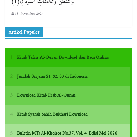
وَاشُنْطُنُ وَمُحَادَثَاتِ السُّودَانِ(1)
18 November 2024
Artikel Populer