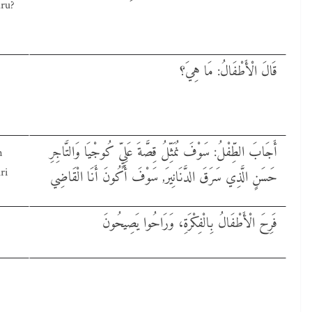
aru?
قَالَ الْأَطْفَالُ: مَا هِيَ؟
أَجَابَ الطِّفْلُ: سَوْفَ نُمَثِّلُ قِصَّةَ عَلِيٍّ كُوجْيَا وَالتَّاجِرِ
n
ri
حَسَنٍ الَّذِي سَرَقَ الدَّنَانِيرَ, سَوْفَ أَكُونَ أَنَا الْقَاضِي
فَرِحَ الْأَطْفَالُ بِالْفِكْرَةِ، وَرَاحُوا يَصِيحُونَ