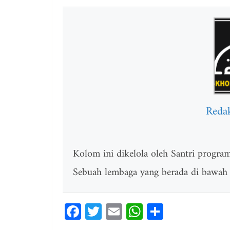
Reda
Kolom ini dikelola oleh Santri progr
Sebuah lembaga yang berada di bawah
Fa
T
E
W
Sh
ce
wi
m
ha
ar