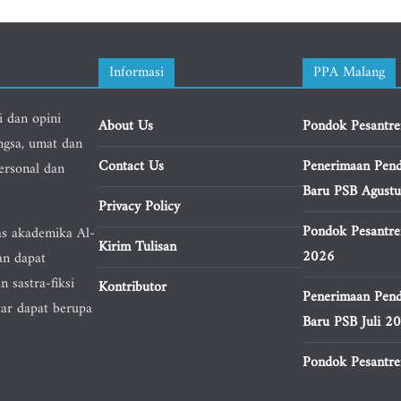
Informasi
PPA Malang
i dan opini
About Us
Pondok Pesantre
ngsa, umat dan
Contact Us
Penerimaan Pend
personal dan
Baru PSB Agust
Privacy Policy
Pondok Pesantre
as akademika Al-
Kirim Tulisan
2026
an dapat
n sastra-fiksi
Kontributor
Penerimaan Pend
tar dapat berupa
Baru PSB Juli 2
Pondok Pesantren