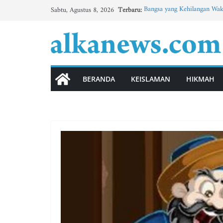
Skip
Terbaru:
Bangsa yang Kehilangan Wak
Sabtu, Agustus 8, 2026
to
Tingkatkan Minat Bahasa A
BBM Tematik Usung Konsep F
content
Buletin MTs Al-Khoirot No.3
BULETIN MADIN AL-KHOIRO
الوحدة الثانية”الأسرة” (3)
BERANDA
KEISLAMAN
HIKMAH