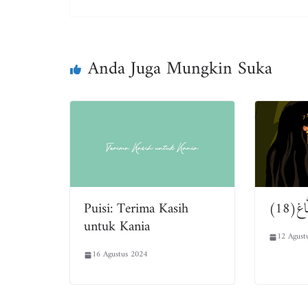
bo
tt
ail
ts
e
ok
er
A
pp
Anda Juga Mungkin Suka
Puisi: Terima Kasih
بِنْتُ
untuk Kania
12 Agust
16 Agustus 2024