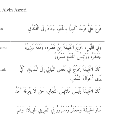
 Alvin Asrori
فَرِحَ عَلِيٌّ فَرَحًا كَبِيرًا بِالْخَبَرِ، وَعَادَ إِلَى الْفُنْدُقِ
an
وَفِي اللَّيْلِ، خَرَجَ الْخَلِيفَةُ مِنْ قَصْرِهِ، وَمَعَهُ وَزِيرُهُ
rsama
جَعْفَرٌ، وَرَئِيسُ الْخَدَمِ مَسْرُورٌ
كَانَ الْخَلِيفَةُ يَخْرُجُ فِي بَعْضِ اللَّيَالِي إِلَى الْمَدِينَةِ؛ كَيْ
ntuk
يَرَى أَحْوَالَ الشَّعْبِ
كَانَ الْخَلِيفَةُ يَلْبَسُ مَلَابِسَ التُّجَّارِ؛ حَتَّى لَا يَعْرِفَهُ أَحَدٌ
سَارَ الْخَلِيفَةُ وَجَعْفَرٌ وَمَسْرُورٌ فِي الطَّرِيقِ طَوِيلًا، وَهُمْ