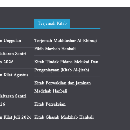
Terjemah Kitab
n Unggulan
Terjemah Mukhtashar Al-Khiraqi
Fikih Mazhab Hanbali
aftaran Santri
us 2026
Kitab Tindak Pidana Melukai Dan
Penganiayaan (Kitab Al-Jirah)
n Kilat Agustus
Kitab Perwakilan dan Jaminan
Madzhab Hanbali
aftaran Santri
026
Kitab Persaksian
 Kilat Juli 2026
Kitab Ghasab Madzhab Hanbali