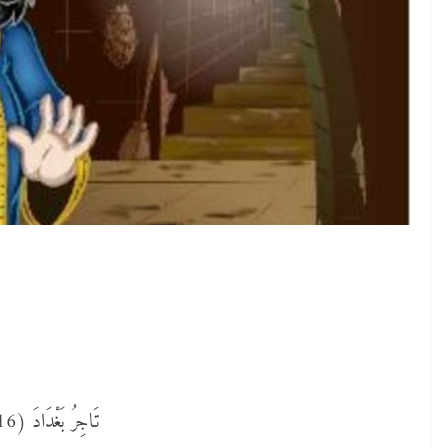
تَاجِرُ بَغْدَادَ (16)