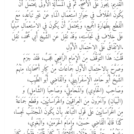
الْقَدِيمِ: يَجُوزُ عَلَى الْأَصَحِّ. ثُمَّ فِي الْمَسْأَلَةِ الْأُولَى يُحْتَمَلُ أَنْ
يَكُونَ الْخِلَافُ فِي جَوَازِ اسْتِعْمَالِ الْمَاءِ عَنْ غَيْرِ تَبَاعُدٍ، مَعَ
الْقَطْعِ بِطَهَارَةِ الْجَمِيعِ، وَيُحْتَمَلُ أَنْ يَكُونَ فِي الِاسْتِعْمَالِ مَبْنِيًّا
عَلَى خِلَافٍ فِي نَجَاسَتِهِ، وَقَدْ نُقِلَ عَنِ الشَّيْخِ أَبِي مُحَمَّدٍ، نُقِلَ
الِاتِّفَاقُ عَلَى الِاحْتِمَالِ الْأَوَّلِ.
قُلْتُ: هَذَا التَّوَقُّفُ مِنَ الْإِمَامِ الرَّافِعِيِّ عَجَبٌ، فَقَدْ جَزَمَ
وَصَرَّحَ بِالِاحْتِمَالِ الْأَوَّلِ جَمَاعَاتٌ مِنْ كِبَارِ أَصْحَابِنَا، مِنْهُمُ
الشَّيْخُ أَبُو حَامِدٍ الْإِسْفَرَايِينِيُّ، وَالْقَاضِي أَبُو الطَّيِّبِ،
وَصَاحِبُ (الْحَاوِي) وَالْمَحَامِلِيُّ، وَصَاحِبَا (الشَّامِلِ) وَ
(الْبَيَانِ) وَآخَرُونَ مِنَ الْعِرَاقِيِّينَ وَالْخُرَاسَانِيِّينَ. وَقَطَعَ جَمَاعَةٌ
مِنَ الْخُرَاسَانِيِّينَ عَلَى قَوْلِ التَّبَاعُدِ بِأَنْ يَكُونَ الْمُجْتَنَبُ نَجِسًا،
كَذَا قَالَهُ الْقَاضِي حُسَيْنٌ، وَإِمَامُ الْحَرَمَيْنِ، وَالْبَغَوِيُّ،
وَغَيْرُهُمْ. حَتَّى قَالَ هَؤُلَاءِ الثَّلَاثَةُ: لَوْ كَانَ قُلَّتَيْنِ فَقَطْ، كَانَ