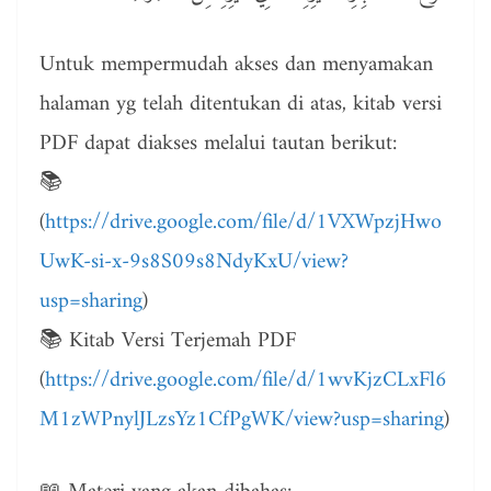
Untuk mempermudah akses dan menyamakan
halaman yg telah ditentukan di atas, kitab versi
PDF dapat diakses melalui tautan berikut:
📚
(
https://drive.google.com/file/d/1VXWpzjHwo
UwK-si-x-9s8S09s8NdyKxU/view?
usp=sharing
)
📚 Kitab Versi Terjemah PDF
(
https://drive.google.com/file/d/1wvKjzCLxFl6
M1zWPnylJLzsYz1CfPgWK/view?usp=sharing
)