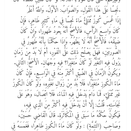
نَجِسًا عَلَى هَذَا الْقَوْلِ. وَالصَّوَابُ: الْأَوَّلُ. وَاللَّهُ أَعْلَمُ.
إِذَا غُمِسَ كُوزٌ مُمْتَلِئٌ مَاءً نَجِسًا فِي مَاءٍ كَثِيرٍ طَاهِرٍ، فَإِنْ
كَانَ وَاسِعَ الرَّأْسِ، فَالْأَصَحُّ أَنَّهُ يَعُودُ طَهُورًا، وَإِنْ كَانَ
ضَيِّقَهُ، فَالْأَصَحُّ أَنَّهُ لَا يَطْهُرُ. وَإِذَا حَكَمْنَا بِأَنَّهُ طَهُورٌ فِي
الصُّورَتَيْنِ، فَهَلْ يَصْلُحُ ذَلِكَ عَلَى الْفَوْرِ، أَمْ لَا بُدَّ مِنْ زَمَانٍ
يَزُولُ فِيهِ التَّغَيُّرُ لَوْ كَانَ مُتَغَيِّرًا؟ فِيهِ وَجْهَانِ. الْأَصَحُّ: الثَّانِي.
وَيَكُونُ الزَّمَانُ فِي الضَّيِّقِ أَكْثَرَ مِنْهُ فِي الْوَاسِعِ. فَإِنْ كَانَ
مَاءُ الْكُوزِ مُتَغَيِّرًا، فَلَا بُدَّ مِنْ زَوَالِ تَغَيُّرِهِ، وَلَوْ كَانَ الْكُوزُ
غَيْرَ مُمْتَلِئٍ، فَمَا دَامَ يَدْخُلُ فِيهِ الْمَاءُ، فَلَا اتِّصَالَ، وَهُوَ عَلَى
نَجَاسَتِهِ. قُلْتُ: إِلَّا أَنْ يَدْخُلَ فِيهِ أَكْثَرُ مِنَ الَّذِي فِيهِ،
فَيَكُونُ حُكْمُهُ مَا سَبَقَ فِي الْمُكَاثَرَةِ. قَالَ الْقَاضِي حُسَيْنٌ،
وَصَاحِبُ (التَّتِمَّةِ) : وَلَوْ كَانَ مَاءُ الْكُوزِ طَاهِرًا، فَغَمَسَهُ فِي