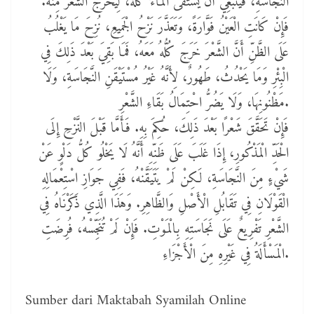
النَّجَاسَةِ، فَيَنْبَغِي أَنْ يُسْتَقَى الْمَاءُ كُلُّهُ، لِيَخْرُجَ الشَّعْرُ مِنْهُ.
فَإِنْ كَانَتِ الْعَيْنُ فَوَّارَةً، وَتَعَذَّرَ نَزْحُ الْجَمِيعِ، نُزِحَ مَا يَغْلُبُ
عَلَى الظَّنِّ أَنَّ الشَّعْرَ خَرَجَ كُلُّهُ مَعَهُ، فَمَا بَقِيَ بَعْدَ ذَلِكَ فِي
الْبِئْرِ وَمَا يَحْدُثُ، طَهُورٌ، لِأَنَّهُ غَيْرُ مُسْتَيْقَنِ النَّجَاسَةِ، وَلَا
مَظْنُونِهَا، وَلَا يَضُرُّ احْتِمَالُ بَقَاءِ الشَّعْرِ.
فَإِنْ تَحَقَّقَ شَعْرًا بَعْدَ ذَلِكَ، حُكِمَ بِهِ. فَأَمَّا قَبْلَ النَّزْحِ إِلَى
الْحَدِّ الْمَذْكُورِ، إِذَا غَلَبَ عَلَى ظَنِّهِ أَنَّهُ لَا يَخْلُو كُلُّ دَلْوٍ عَنْ
شَيْءٍ مِنَ النَّجَاسَةِ، لَكِنْ لَمْ يَتَيَقَّنْهُ، فَفِي جَوَازِ اسْتِعْمَالِهِ
الْقَوْلَانِ فِي تَقَابُلِ الْأَصْلِ وَالظَّاهِرِ. وَهَذَا الَّذِي ذَكَرْنَاهُ فِي
الشَّعْرِ تَفْرِيعٌ عَلَى نَجَاسَتِهِ بِالْمَوْتِ. فَإِنْ لَمْ تُنَجِّسْهُ، فُرِضَتِ
الْمَسْأَلَةُ فِي غَيْرِهِ مِنَ الْأَجْزَاءِ.
Sumber dari Maktabah Syamilah Online