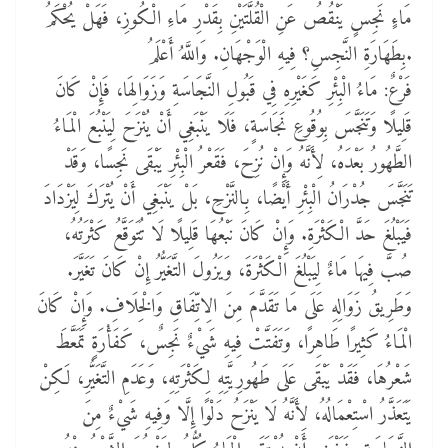
مَاءٍ نَجِسٍ يَنْقُصُ عَنِ الْقُلَّتَيْنِ بِقَدْرِ مَاءِ الْكُوزِ، فَهَلْ يُحْكَمُ
بِطَهَارَةِ النَّجِسِ؟ فِيهِ الْوَجْهَانِ. وَاللَّهُ أَعْلَمُ.
فَرْعٌ: مَاءُ الْبِئْرِ كَغَيْرِهِ فِي قَبُولِ النَّجَاسَةِ وَزَوَالِهَا، فَإِنْ كَانَ
قَلِيلًا وَتَنَجَّسَ بِوُقُوعِ نَجَاسَةٍ، فَلَا يَنْبَغِي أَنْ يُنْزَحَ لِيَنْبُعَ الْمَاءُ
الطَّهُورُ بَعْدَهُ، لِأَنَّهُ وَإِنْ نُزِحَ، فَقَعْرُ الْبِئْرِ يَبْقَى نَجِسًا، وَقَدْ
تَنَجَّسَ جُدْرَانُ الْبِئْرِ أَيْضًا، بِالنَّزْحِ، بَلْ يَنْبَغِي أَنْ يُتْرَكَ لِيَزْدَادَ
فَيَبْلُغَ حَدَّ الْكَثْرَةِ. وَإِنْ كَانَ نَبْعُهَا قَلِيلًا لَا تُتَوَقَّعُ كَثْرَتُهُ،
صُبَّ فِيهَا مَاءٌ لِيَبْلُغَ الْكَثْرَةَ، وَيَزُولَ التَّغَيُّرُ إِنْ كَانَ تَغَيَّرَ.
وَطَرِيقُ زَوَالِهِ عَلَى مَا تَقَدَّمَ مِنَ الِاتِّفَاقِ وَالْخِلَافِ. وَإِنْ كَانَ
الْمَاءُ كَثِيرًا طَاهِرًا، وَتَفَتَّتْ فِيهِ شَيْءٌ نَجِسٌ، كَفَأْرَةٍ تَمَعَّطَ
شَعْرُهَا، فَقَدْ يَبْقَى عَلَى طَهُورِيَّتِهِ لِكَثْرَتِهِ، وَعَدَمِ التَّغَيُّرِ، لَكِنْ
يَتَعَذَّرُ اسْتِعْمَالُهُ، لِأَنَّهُ لَا يَنْزَحُ دَلْوًا إِلَّا وَفِيهِ شَيْءٌ مِنَ