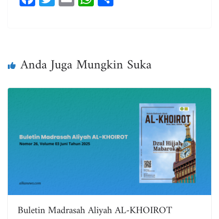
ce
wi
m
ha
ar
bo
tt
ail
ts
e
ok
er
A
pp
Anda Juga Mungkin Suka
Buletin Madrasah Aliyah AL-KHOIROT