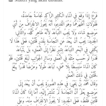
📖 Materi yang akan dibahas:
فَرْعٌ: إِذَا وَقَعَ فِي الْمَاءِ الْكَثِيرِ الرَّاكِدِ نَجَاسَةٌ جَامِدَةٌ،
فَقَوْلَانِ: أَظْهَرَهُمَا وَهُوَ الْقَدِيمُ، أَنَّهُ يَجُوزُ الِاغْتِرَافُ مِنْ أَيِّ
مَوْضِعٍ شَاءَ، وَلَا يَجِبُ التَّبَاعُدُ لِأَنَّهُ طَاهِرٌ كُلُّهُ. وَالثَّانِي:
الْجَدِيدُ: يَجِبُ أَنْ يَبْعُدَ عَنِ النَّجَاسَةِ بِقَدْرِ قُلَّتَيْنِ، فَعَلَى هَذَا لَا
يَكْفِي فِي الْبَحْرِ التَّبَاعُدُ بِشِبْرٍ نَظَرًا إِلَى الْعُمْقِ، بَلْ يَتَبَاعَدُ
قَدْرًا لَوْ حُسِبَ مِثْلُهُ فِي الْعُمْقِ وَسَائِرِ الْجَوَانِبِ لَبَلَغَ قُلَّتَيْنِ. فَلَوْ
كَانَ الْمَاءُ مُنْبَسِطًا بِلَا عُمْقٍ، تَبَاعَدَ طُولًا وَعَرْضًا قَدْرًا يَبْلُغُ
قُلَّتَيْنِ فِي ذَلِكَ الْعُمْقِ.
وَقَالَ مُحَمَّدُ بْنُ يَحْيَى: فِي هَذِهِ الصُّورَةِ يَجِبُ أَنْ يَبْعُدَ إِلَى
مَوْضِعٍ يَعْلَمُ أَنَّ النَّجَاسَةَ لَمْ تَنْتَشِرْ إِلَيْهِ. أَمَّا إِذَا كَانَ الْمَاءُ
قُلَّتَيْنِ فَقَطْ، فَعَلَى الْجَدِيدِ: لَا يَجُوزُ الِاغْتِرَافُ مِنْهُ. وَعَلَى