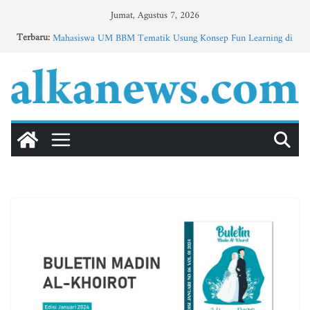
Skip
Jumat, Agustus 7, 2026
to
Tingkatkan Minat Bahasa Arab Santri TPQ dan Madin,
Terbaru:
content
Mahasiswa UM BBM Tematik Usung Konsep Fun Learning di
Jatisari
Buletin MTs Al-Khoirot No.37, Vol. 4, Edisi Mei 2026
BULETIN MADIN AL-KHOIROT PUTRI | Vol. 2, Edisi 11,
Mei 2026
الوحدة الثانية”الأسرة” (3)
Bangsa yang Kehilangan Waktu Berpikir?