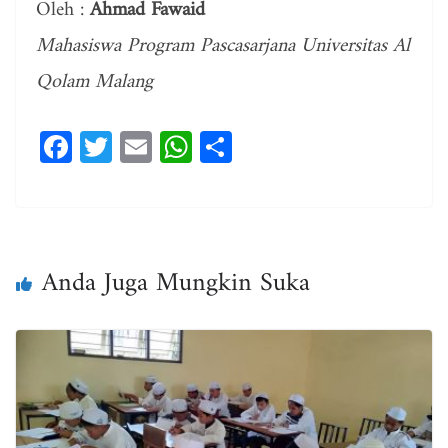
Oleh :
Ahmad Fawaid
Mahasiswa Program Pascasarjana Universitas Al
Qolam Malang
Fa
T
E
W
Sh
ce
wi
m
ha
ar
bo
tt
ail
ts
e
ok
er
A
pp
Anda Juga Mungkin Suka