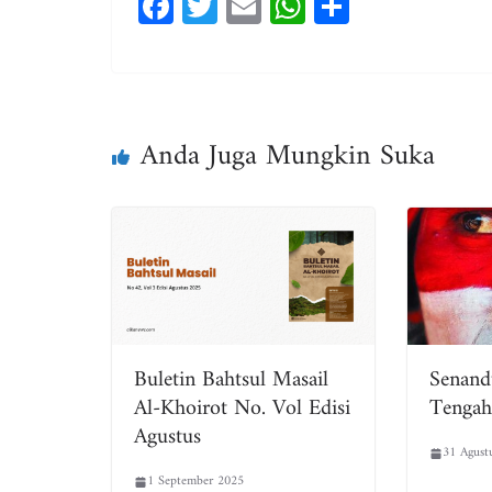
Fa
T
E
W
Sh
ce
wi
m
ha
ar
bo
tt
ail
ts
e
ok
er
A
pp
Anda Juga Mungkin Suka
Buletin Bahtsul Masail
Senand
Al-Khoirot No. Vol Edisi
Tengah
Agustus
31 Agust
1 September 2025