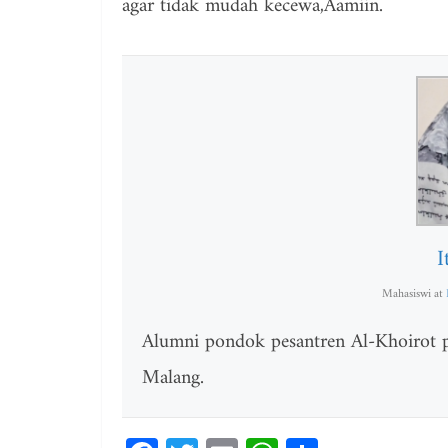
agar tidak mudah kecewa,Aamiin.
I
Mahasiswi
at
Alumni pondok pesantren Al-Khoirot pu
Malang.