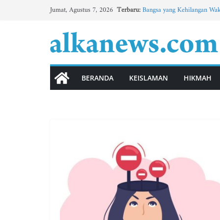
Skip
Terbaru:
Bangsa yang Kehilangan Wak
Jumat, Agustus 7, 2026
to
Tingkatkan Minat Bahasa A
BBM Tematik Usung Konsep 
content
Buletin MTs Al-Khoirot No.3
BULETIN MADIN AL-KHOIRO
الوحدة الثانية”الأسرة” (3)
BERANDA
KEISLAMAN
HIKMAH