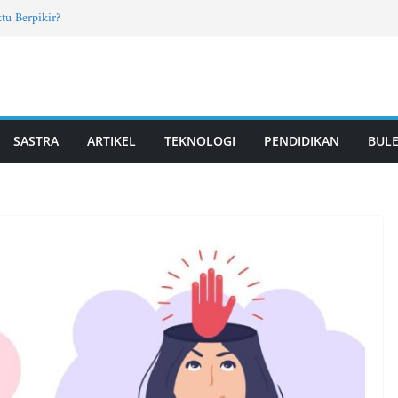
tu Berpikir?
rab Santri TPQ dan Madin, Mahasiswa UM
Fun Learning di Jatisari
7, Vol. 4, Edisi Mei 2026
T PUTRI | Vol. 2, Edisi 11, Mei 2026
SASTRA
ARTIKEL
TEKNOLOGI
PENDIDIKAN
BULE