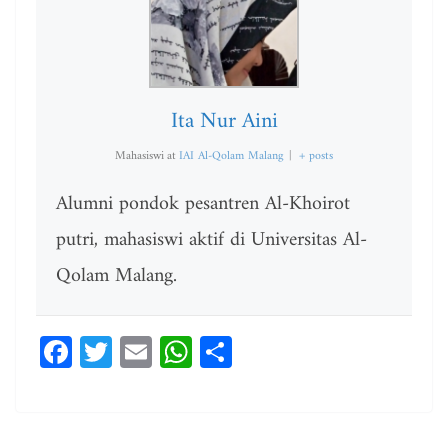
Ita Nur Aini
Mahasiswi
at
IAI Al-Qolam Malang
|
+ posts
Alumni pondok pesantren Al-Khoirot
putri, mahasiswi aktif di Universitas Al-
Qolam Malang.
Fa
T
E
W
Sh
ce
wi
m
ha
ar
bo
tt
ail
ts
e