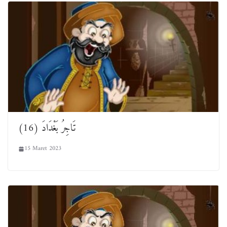
تَاجِرُ بَغْدَادَ (16)
15 Maret 2023