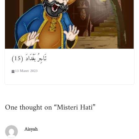
تَاجِرُ بَغْدَادَ (15)
13 Maret 2023
One thought on “
Misteri Hati
”
Aisyah