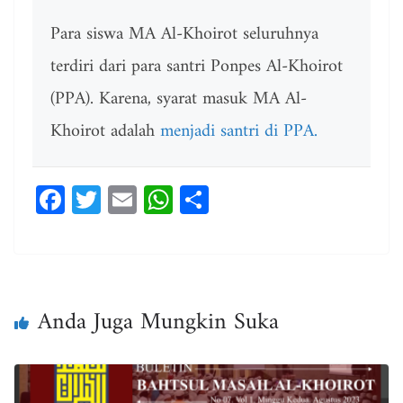
Para siswa MA Al-Khoirot seluruhnya
terdiri dari para santri Ponpes Al-Khoirot
(PPA). Karena, syarat masuk MA Al-
Khoirot adalah
menjadi santri di PPA.
Fa
T
E
W
Sh
ce
wi
m
ha
ar
bo
tt
ail
ts
e
ok
er
A
pp
Anda Juga Mungkin Suka