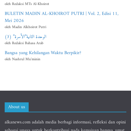
oleh Redaksi MTs Al-Khoirot
BULETIN MADIN AL-KHOIROT PUTRI | Vol. 2, Edisi 11,
Mei 2026
oleh Madin Alkhoirot Putri
الوحدة الثانية”الأسرة” (3)
oleh Redaksi Bahasa Arab
Bangsa yang Kehilangan Waktu Berpikir?
oleh Nashrul Mu'minin
About us
alkanews.com adalah media berbagi informasi, refleksi dan opini
sebagai upaya untuk berkontribusi pada kemajuan bangsa, umat