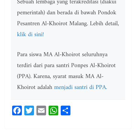
Sebuah lembaga yang terakreditasi (diakui
pemerintah) dan berada di bawah Pondok
Pesantren Al-Khoirot Malang. Lebih detail,
klik di sini!
Para siswa MA Al-Khoirot seluruhnya
terdiri dari para santri Ponpes Al-Khoirot
(PPA). Karena, syarat masuk MA Al-
Khoirot adalah
menjadi santri di PPA.
Fa
T
E
W
Sh
ce
wi
m
ha
ar
bo
tt
ail
ts
e