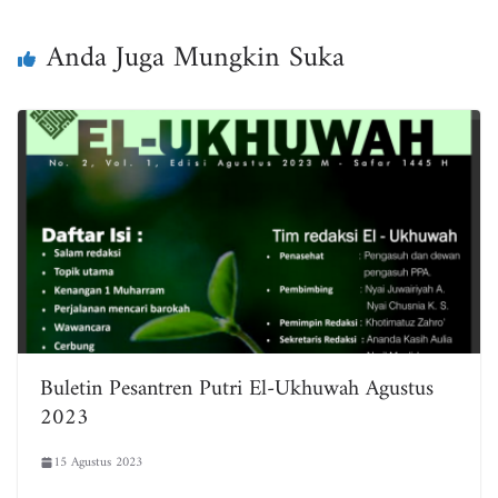
ok
er
A
pp
Anda Juga Mungkin Suka
Buletin Pesantren Putri El-Ukhuwah Agustus
2023
15 Agustus 2023