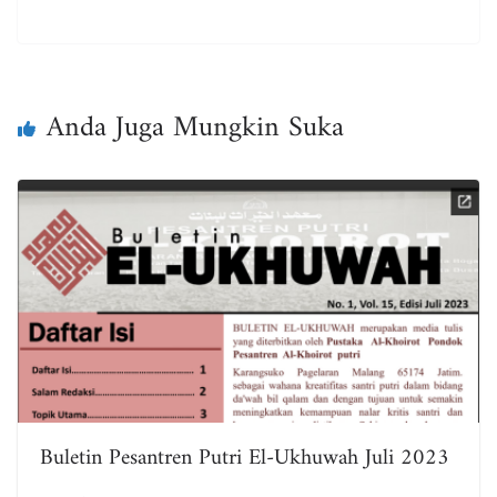
ce
wi
m
ha
ar
bo
tt
ail
ts
e
ok
er
A
pp
Anda Juga Mungkin Suka
Buletin Pesantren Putri El-Ukhuwah Juli 2023