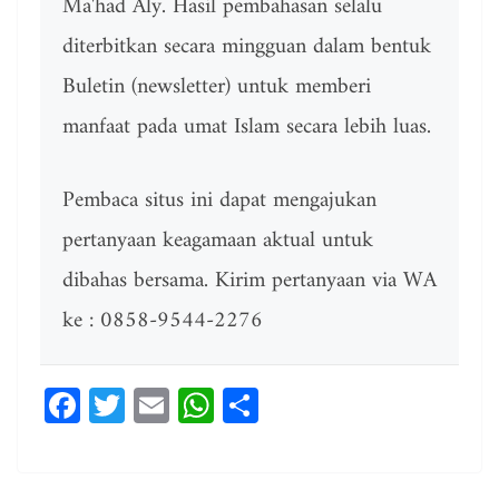
Ma'had Aly. Hasil pembahasan selalu
diterbitkan secara mingguan dalam bentuk
Buletin (newsletter) untuk memberi
manfaat pada umat Islam secara lebih luas.
Pembaca situs ini dapat mengajukan
pertanyaan keagamaan aktual untuk
dibahas bersama. Kirim pertanyaan via WA
ke : 0858-9544-2276
Fa
T
E
W
Sh
ce
wi
m
ha
ar
bo
tt
ail
ts
e