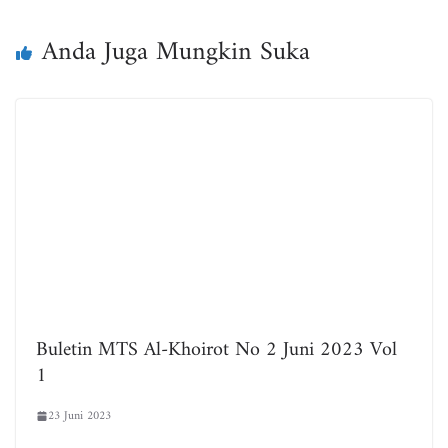
ok
er
A
pp
Anda Juga Mungkin Suka
Buletin MTS Al-Khoirot No 2 Juni 2023 Vol
1
23 Juni 2023