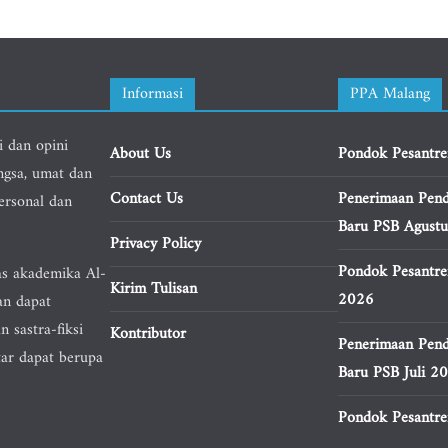
Informasi
PPA Malang
i dan opini
About Us
Pondok Pesantre
ngsa, umat dan
Contact Us
Penerimaan Pend
personal dan
Baru PSB Agust
Privacy Policy
Pondok Pesantre
as akademika Al-
Kirim Tulisan
2026
an dapat
n sastra-fiksi
Kontributor
Penerimaan Pend
tar dapat berupa
Baru PSB Juli 2
Pondok Pesantren