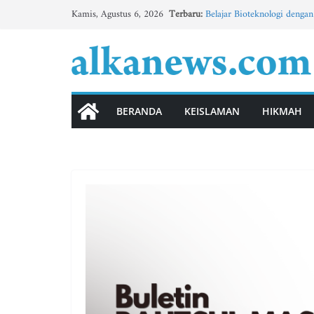
Skip
Terbaru:
Belajar Bioteknologi deng
Kamis, Agustus 6, 2026
to
SDN 04 Wonokerto Membua
Buletin MTs Al-Khoirot No.
content
BULETIN MADIN AL-KHOIRO
الوحدة الثانية”الأسرة” (3)
Bangsa yang Kehilangan Wak
BERANDA
KEISLAMAN
HIKMAH