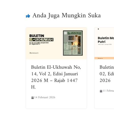
ok
er
A
pp
Anda Juga Mungkin Suka
Buletin El-Ukhuwah No,
Buletin
14, Vol 2, Edisi Januari
02, Edi
2026 M – Rajab 1447
2026
H.
11 Febru
14 Februari 2026