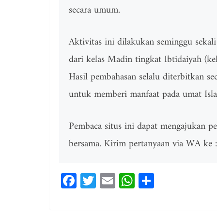
secara umum.
Aktivitas ini dilakukan seminggu sekali
dari kelas Madin tingkat Ibtidaiyah (k
Hasil pembahasan selalu diterbitkan se
untuk memberi manfaat pada umat Islam
Pembaca situs ini dapat mengajukan p
bersama. Kirim pertanyaan via WA k
Fa
T
E
W
Sh
ce
wi
m
ha
ar
bo
tt
ail
ts
e