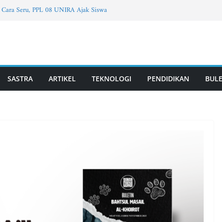
an Cara Seru, PPL 08 UNIRA Ajak Siswa
t dan Mencicipi Yogurt
37, Vol. 4, Edisi Mei 2026
T PUTRI | Vol. 2, Edisi 11, Mei 2026
tu Berpikir?
SASTRA
ARTIKEL
TEKNOLOGI
PENDIDIKAN
BULE