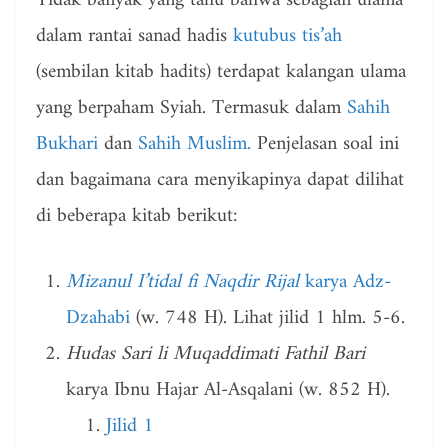
Tidak banyak yang tahu bahwa sebagian ulama
dalam rantai sanad hadis
kutubus tis’ah
(sembilan kitab hadits) terdapat kalangan ulama
yang berpaham Syiah. Termasuk dalam
Sahih
Bukhari
dan
Sahih Muslim.
Penjelasan soal ini
dan bagaimana cara menyikapinya dapat dilihat
di beberapa kitab berikut:
Mizanul I’tidal fi Naqdir Rijal
karya Adz-
Dzahabi
(w. 748 H). Lihat jilid 1 hlm. 5-6.
Hudas Sari li Muqaddimati Fathil Bari
karya Ibnu Hajar Al-Asqalani (w. 852 H).
Jilid 1