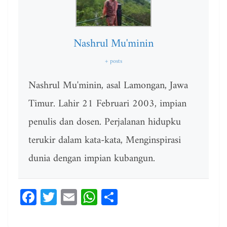
Nashrul Mu'minin
+ posts
Nashrul Mu'minin, asal Lamongan, Jawa
Timur. Lahir 21 Februari 2003, impian
penulis dan dosen. Perjalanan hidupku
terukir dalam kata-kata, Menginspirasi
dunia dengan impian kubangun.
Fa
T
E
W
Sh
ce
wi
m
ha
ar