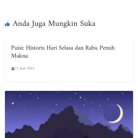
bo
tt
ail
ts
e
ok
er
A
pp
Anda Juga Mungkin Suka
Puisi: Historis Hari Selasa dan Rabu Penuh
Makna
11 Juni 2024