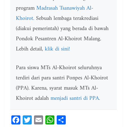
program
Madrasah Tsanawiyah Al-
Khoirot.
Sebuah lembaga terakrediasi
(diakui pemerintah) yang berada di bawah
Pondok Pesantren Al-Khoirot Malang.
Lebih detail,
klik di sini!
Para siswa MTs Al-Khoirot seluruhnya
terdiri dari para santri Ponpes Al-Khoirot
(PPA). Karena, syarat masuk MTs Al-
Khoirot adalah
menjadi santri di PPA.
Fa
T
E
W
Sh