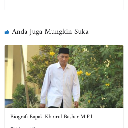
ce
wi
m
ha
ar
bo
tt
ail
ts
e
ok
er
A
pp
Anda Juga Mungkin Suka
Biografi Bapak Khoirul Bashar M.Pd.