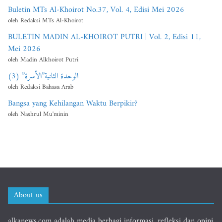
Buletin MTs Al-Khoirot No.37, Vol. 4, Edisi Mei 2026
oleh Redaksi MTs Al-Khoirot
BULETIN MADIN AL-KHOIROT PUTRI | Vol. 2, Edisi 11,
Mei 2026
oleh Madin Alkhoirot Putri
الوحدة الثانية”الأسرة” (3)
oleh Redaksi Bahasa Arab
Bangsa yang Kehilangan Waktu Berpikir?
oleh Nashrul Mu'minin
About us
alkanews.com adalah media berbagi informasi, refleksi dan opini