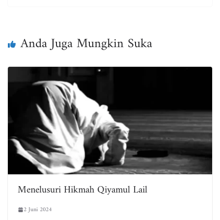
bo
tt
ail
ts
e
ok
er
A
pp
Anda Juga Mungkin Suka
Menelusuri Hikmah Qiyamul Lail
2 Juni 2024