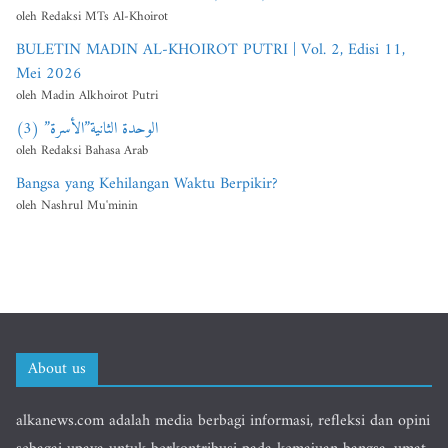
oleh Redaksi MTs Al-Khoirot
BULETIN MADIN AL-KHOIROT PUTRI | Vol. 2, Edisi 11,
Mei 2026
oleh Madin Alkhoirot Putri
الوحدة الثانية”الأسرة” (3)
oleh Redaksi Bahasa Arab
Bangsa yang Kehilangan Waktu Berpikir?
oleh Nashrul Mu'minin
About us
alkanews.com adalah media berbagi informasi, refleksi dan opini