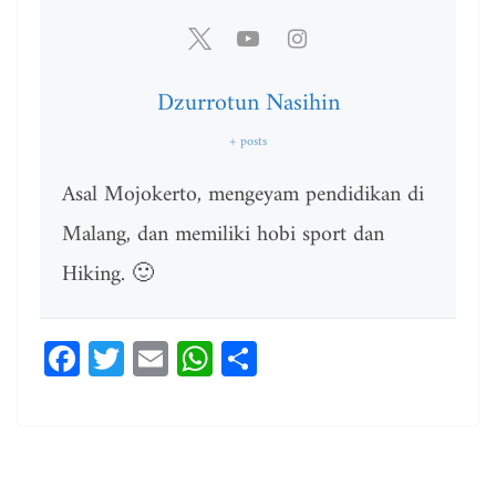
Dzurrotun Nasihin
+ posts
Asal Mojokerto, mengeyam pendidikan di
Malang, dan memiliki hobi sport dan
Hiking. 🙂
Fa
T
E
W
Sh
ce
wi
m
ha
ar
bo
tt
ail
ts
e
ok
er
A