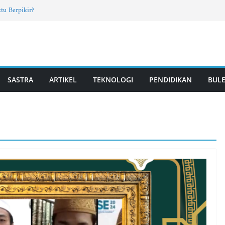
tu Berpikir?
rab Santri TPQ dan Madin, Mahasiswa UM
Fun Learning di Jatisari
7, Vol. 4, Edisi Mei 2026
T PUTRI | Vol. 2, Edisi 11, Mei 2026
SASTRA
ARTIKEL
TEKNOLOGI
PENDIDIKAN
BULE