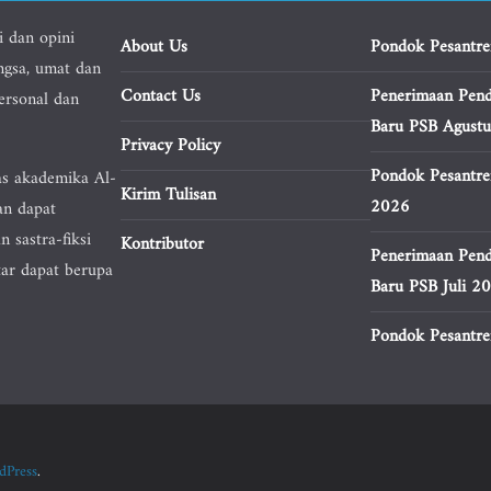
i dan opini
About Us
Pondok Pesantre
ngsa, umat dan
Contact Us
Penerimaan Pend
personal dan
Baru PSB Agust
Privacy Policy
Pondok Pesantre
as akademika Al-
Kirim Tulisan
2026
an dapat
n sastra-fiksi
Kontributor
Penerimaan Pend
tar dapat berupa
Baru PSB Juli 2
Pondok Pesantren
dPress
.