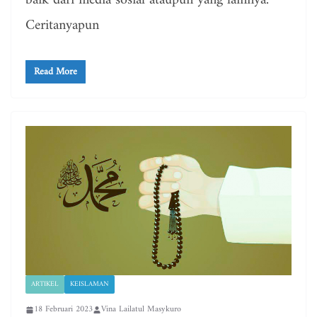
baik dari media sosial ataupun yang lainnya.
Ceritanyapun
Read More
ARTIKEL
KEISLAMAN
18 Februari 2023
Vina Lailatul Masykuro