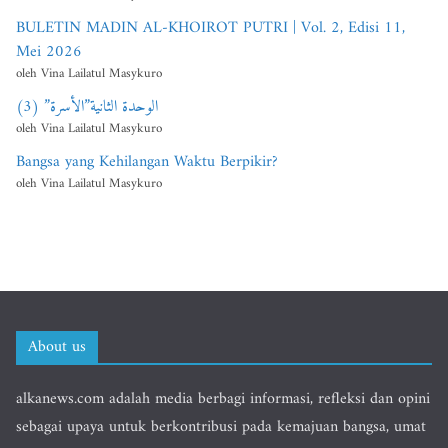
BULETIN MADIN AL-KHOIROT PUTRI | Vol. 2, Edisi 11,
Mei 2026
oleh Vina Lailatul Masykuro
الوحدة الثانية”الأسرة” (3)
oleh Vina Lailatul Masykuro
Bangsa yang Kehilangan Waktu Berpikir?
oleh Vina Lailatul Masykuro
About us
alkanews.com adalah media berbagi informasi, refleksi dan opini
sebagai upaya untuk berkontribusi pada kemajuan bangsa, umat