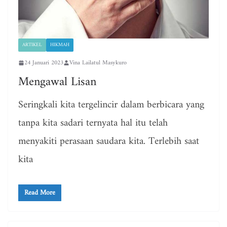
ARTIKEL
HIKMAH
24 Januari 2023
Vina Lailatul Masykuro
Mengawal Lisan
Seringkali kita tergelincir dalam berbicara yang
tanpa kita sadari ternyata hal itu telah
menyakiti perasaan saudara kita. Terlebih saat
kita
Read More