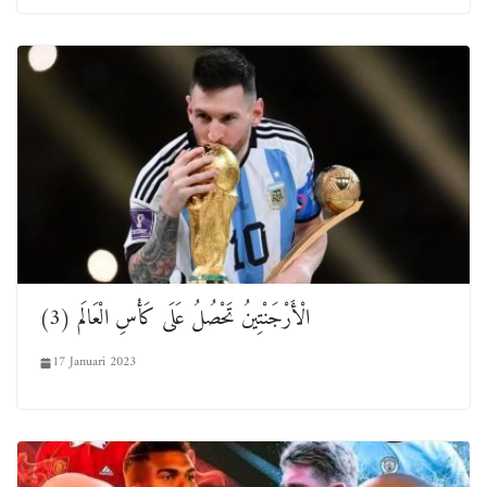
الْأَرْجَنْتِينُ تَحْصُلُ عَلَى كَأْسِ الْعَالَم (3)
17 Januari 2023