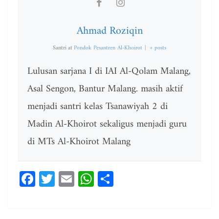
Ahmad Roziqin
Santri
at
Pondok Pesantren Al-Khoirot
|
+ posts
Lulusan sarjana I di IAI Al-Qolam Malang,
Asal Sengon, Bantur Malang. masih aktif
menjadi santri kelas Tsanawiyah 2 di
Madin Al-Khoirot sekaligus menjadi guru
di MTs Al-Khoirot Malang
Fa
T
E
W
Sh
ce
wi
m
ha
ar
bo
tt
ail
ts
e