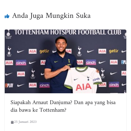
ok
er
A
pp
Anda Juga Mungkin Suka
Siapakah Arnaut Danjuma? Dan apa yang bisa
dia bawa ke Tottenham?
25 Januari 2023