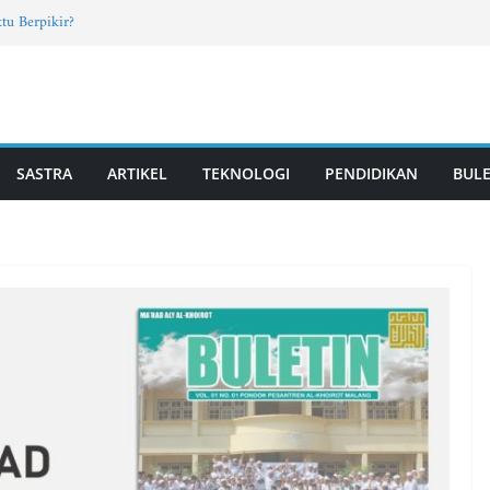
tu Berpikir?
rab Santri TPQ dan Madin, Mahasiswa UM
Fun Learning di Jatisari
7, Vol. 4, Edisi Mei 2026
T PUTRI | Vol. 2, Edisi 11, Mei 2026
SASTRA
ARTIKEL
TEKNOLOGI
PENDIDIKAN
BULE