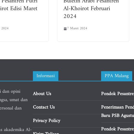
 Pesantren Putri
Buletin Arabi Pesantren
irot Edisi Maret
Al-Khoirot Februari
2024
 2024
7 Maret 2024
Informasi
PPA Malang
i dan opini
About Us
Pondok Pesantre
ngsa, umat dan
Contact Us
Penerimaan Pend
personal dan
Baru PSB Agust
Privacy Policy
Pondok Pesantre
as akademika Al-