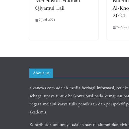
Menelusuri Hikmah
Buletin
Qiyamul Lail
Al-Kho
2024
2 Juni 2024
24 Maret
About us
alkanews.com adalah media berbagi informasi, refleks
sebagai upaya untuk berkontribusi pada kemajuan ba
negara melalui karya tulis pemikiran dan perspektif 
akademis.
Kontributor umumnya adalah santri, alumni dan civit