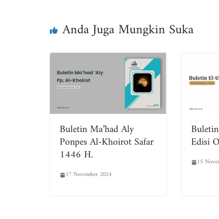
ok
er
A
pp
Anda Juga Mungkin Suka
Buletin Ma’had Aly
Buleti
Ponpes Al-Khoirot Safar
Edisi 
1446 H.
15 Nove
17 November 2024