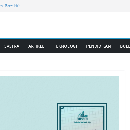
tu Berpikir?
rab Santri TPQ dan Madin, Mahasiswa UM
Fun Learning di Jatisari
7, Vol. 4, Edisi Mei 2026
T PUTRI | Vol. 2, Edisi 11, Mei 2026
SASTRA
ARTIKEL
TEKNOLOGI
PENDIDIKAN
BULE