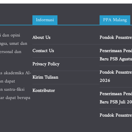
Informasi
PPA Malang
i dan opini
About Us
Pondok Pesantre
ngsa, umat dan
Contact Us
Penerimaan Pend
personal dan
Baru PSB Agust
Privacy Policy
Pondok Pesantre
as akademika Al-
Kirim Tulisan
2026
an dapat
n sastra-fiksi
Kontributor
Penerimaan Pend
tar dapat berupa
Baru PSB Juli 2
Pondok Pesantren