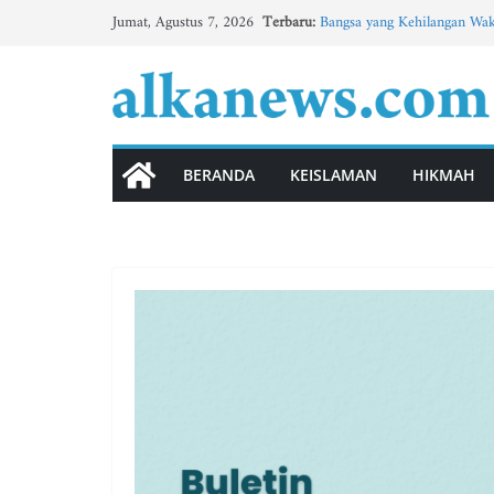
Skip
Terbaru:
Bangsa yang Kehilangan Wak
Jumat, Agustus 7, 2026
to
Tingkatkan Minat Bahasa A
BBM Tematik Usung Konsep 
content
Buletin MTs Al-Khoirot No.3
BULETIN MADIN AL-KHOIRO
الوحدة الثانية”الأسرة” (3)
BERANDA
KEISLAMAN
HIKMAH