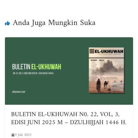
bo
tt
ail
ts
e
ok
er
A
pp
Anda Juga Mungkin Suka
BULETIN EL-UKHUWAH N0. 22, VOL, 3,
EDISI JUNI 2025 M – DZULHIJJAH 1446 H.
9 Juli 2025