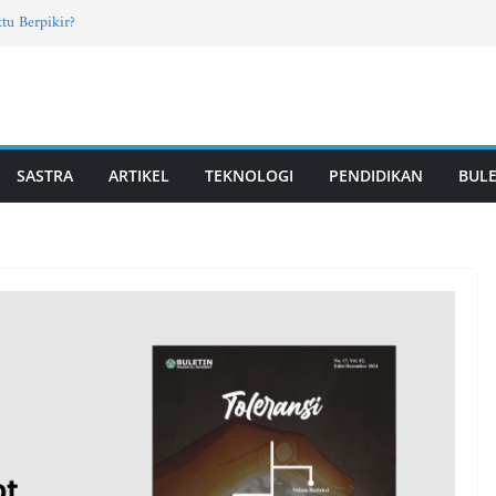
tu Berpikir?
rab Santri TPQ dan Madin, Mahasiswa UM
Fun Learning di Jatisari
7, Vol. 4, Edisi Mei 2026
T PUTRI | Vol. 2, Edisi 11, Mei 2026
SASTRA
ARTIKEL
TEKNOLOGI
PENDIDIKAN
BULE