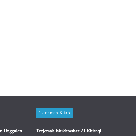
Terjemah Kitab
n Unggulan
Terjemah Mukhtashar Al-Khiraqi