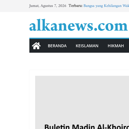
Skip
Terbaru:
Bangsa yang Kehilangan Wak
Jumat, Agustus 7, 2026
to
Tingkatkan Minat Bahasa A
BBM Tematik Usung Konsep 
content
Buletin MTs Al-Khoirot No.3
BULETIN MADIN AL-KHOIRO
الوحدة الثانية”الأسرة” (3)
BERANDA
KEISLAMAN
HIKMAH