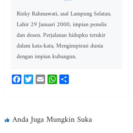
Rizky Rahmawati, asal Lampung Selatan.
Lahir 29 Januari 2000, impian penulis
dan dosen. Perjalanan hidupku terukir
dalam kata-kata, Menginspirasi dunia
dengan impian kubangun.
Fa
T
E
W
Sh
ce
wi
m
ha
ar
bo
tt
ail
ts
e
ok
er
A
pp
Anda Juga Mungkin Suka