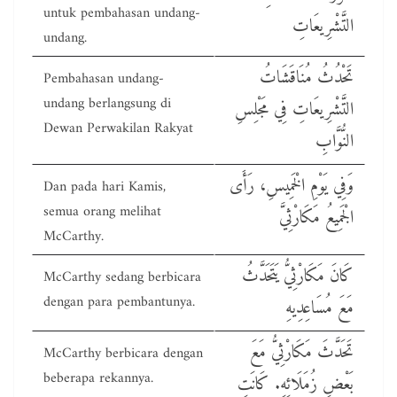
untuk pembahasan undang-
التَّشْرِيعَاتِ
undang.
تَحْدُثُ مُنَاقَشَاتُ
Pembahasan undang-
undang berlangsung di
التَّشْرِيعَاتِ فِي مَجْلِسِ
Dewan Perwakilan Rakyat
النُّوَّابِ
وَفِي يَوْمِ الْخَمِيسِ، رَأَى
Dan pada hari Kamis,
semua orang melihat
الْجَمِيعُ مَكَارْثِيَّ
McCarthy.
كَانَ مَكَارْثِيُّ يَتَحَدَّثُ
McCarthy sedang berbicara
dengan para pembantunya.
مَعَ مُسَاعِدِيهِ
تَحَدَّثَ مَكَارْثِيُّ مَعَ
McCarthy berbicara dengan
beberapa rekannya.
بَعْضِ زُمَلَائِهِ. كَانَتِ