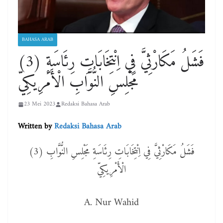
BAHASA ARAB
(3) فَشَلُ مَكَارْثِيَّ فِي اِنْتِخَابَاتِ رِئَاسَةِ
مَجْلِسِ النُّوَّابِ الْأَمْرِيكِيّ
23 Mei 2023
Redaksi Bahasa Arab
Written by
Redaksi Bahasa Arab
(3) فَشَلُ مَكَارْثِيَّ فِي اِنْتِخَابَاتِ رِئَاسَةِ مَجْلِسِ النُّوَّابِ
الْأَمْرِيكِيّ
A. Nur Wahid