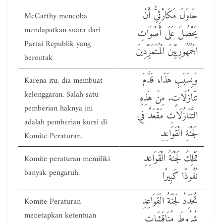
حَاوَلَ مَكَارْثِيُّ أَنْ
McCarthy mencoba
mendapatkan suara dari
يَحْصُلَ عَلَى أَصْوَاتِ
Partai Republik yang
الْجُمُهُورِيِّينَ الْمُتَمَرِّدِينَ
berontak
وَبِسَبَبِ هَذَا، قَدَّمَ
Karena itu, dia membuat
kelonggaran. Salah satu
تَنَازُلَاتٍ. مِنْ هَذِهِ
pemberian haknya ini
التَّنَازُلَاتِ مَقْعَدٌ فِي
adalah pemberian kursi di
لَجْنَةِ الْقَوَاعِدِ
Komite Peraturan.
تَمْلِكُ لَجْنَةُ الْقَوَاعِدِ
Komite peraturan memiliki
banyak pengaruh.
نُفُوذًا كَبِيرًا
تُحَدِّدُ لَجْنَةُ الْقَوَاعِدِ
Komite Peraturan
menetapkan ketentuan
شُرُوطَ مُنَاقَشَاتِ