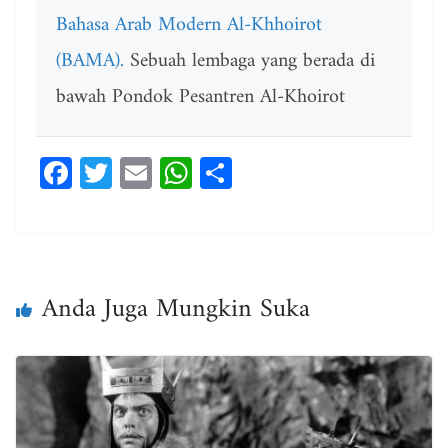
Bahasa Arab Modern Al-Khhoirot
(BAMA).
Sebuah lembaga yang berada di
bawah Pondok Pesantren Al-Khoirot
Fa
T
E
W
Sh
ce
wi
m
ha
ar
bo
tt
ail
ts
e
ok
er
A
pp
Anda Juga Mungkin Suka