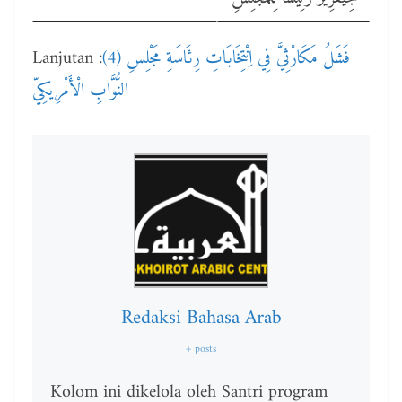
Lanjutan :
(4) فَشَلُ مَكَارْثِيَّ فِي اِنْتِخَابَاتِ رِئَاسَةِ مَجْلِسِ
النُّوَّابِ الْأَمْرِيكِيّ
Redaksi Bahasa Arab
+ posts
Kolom ini dikelola oleh Santri program