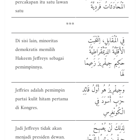
percakapan itu satu lawan
الْمُحَادَثَاتُ فَرْدِيَّةً
satu
***
فِي الْمُقَابِلِ، اِنْتَخَبَتِ
Di sisi lain, minoritas
demokratis memilih
الْأَقَلِّيَّةُ الدِّيْمُقْرَاطِيَّةُ
Hakeem Jeffreys sebagai
حَكِيمَ جِيفْرِيزَ زَعِيمًا
pemimpinnya.
لَهَا
وَجِيفْرِيزُ هُو أَوَّلُ قَائِدِ
Jeffries adalah pemimpin
partai kulit hitam pertama
حَزْبٍ أَسْوَدَ فِي
di Kongres.
الْكُونْغِرِسِ
لِذَلِكَ لَنْ يُصْبِحَ
Jadi Jeffreys tidak akan
menjadi presiden dewan.
جِيفْرِيزُ رَئِيسًا لِلْمَجْلِسِ